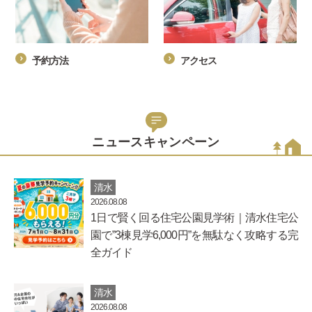
予約方法
アクセス
ニュースキャンペーン
清水
2026.08.08
1日で賢く回る住宅公園見学術｜清水住宅公
園で”3棟見学6,000円”を無駄なく攻略する完
全ガイド
清水
2026.08.08