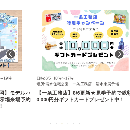
日時:8/5~10時〜17時
日時
場所:清水住宅公園 一条工務店 清水東展示場
8：0
場所:
デルハ
【一条工務店】8/6更新★見学予約で総額1
桧
予約
0,000円分ギフトカードプレゼント中！
ご